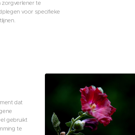
 zorgverlener te
dplegen voor specifieke
tlijnen.
ement dat
ogene
el gebruikt
emming te