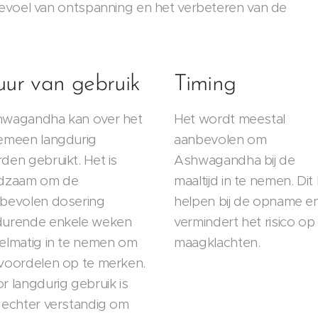
gevoel van ontspanning en het verbeteren van de
ur van gebruik
Timing
wagandha kan over het
Het wordt meestal
emeen langdurig
aanbevolen om
den gebruikt. Het is
Ashwagandha bij de
dzaam om de
maaltijd in te nemen. Dit
bevolen dosering
helpen bij de opname e
urende enkele weken
vermindert het risico op
elmatig in te nemen om
maagklachten.
voordelen op te merken.
r langdurig gebruik is
 echter verstandig om