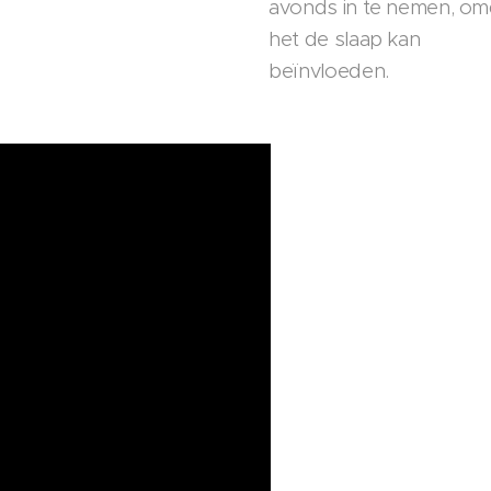
avonds in te nemen, om
het de slaap kan
beïnvloeden.