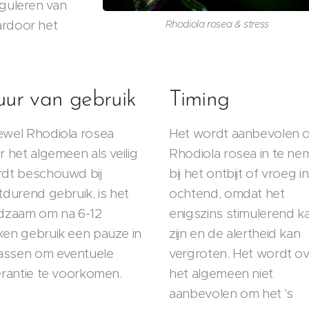
eguleren van
ardoor het
Rhodiola rosea & stress
.
ur van gebruik
Timing
wel Rhodiola rosea
Het wordt aanbevolen 
r het algemeen als veilig
Rhodiola rosea in te n
dt beschouwd bij
bij het ontbijt of vroeg i
tdurend gebruik, is het
ochtend, omdat het
dzaam om na 6-12
enigszins stimulerend k
en gebruik een pauze in
zijn en de alertheid kan
lassen om eventuele
vergroten. Het wordt ov
erantie te voorkomen.
het algemeen niet
aanbevolen om het 's