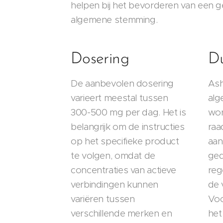
helpen bij het bevorderen van een 
algemene stemming.
Dosering
Du
De aanbevolen dosering
Ash
varieert meestal tussen
alg
300-500 mg per dag. Het is
wor
belangrijk om de instructies
raa
op het specifieke product
aan
te volgen, omdat de
ged
concentraties van actieve
reg
verbindingen kunnen
de 
variëren tussen
Voo
verschillende merken en
het