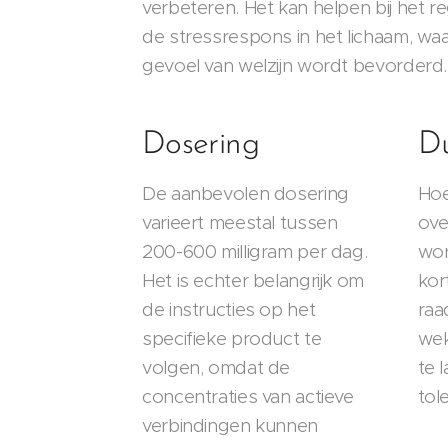
verbeteren. Het kan helpen bij het r
de stressrespons in het lichaam, wa
gevoel van welzijn wordt bevorderd
Dosering
Du
De aanbevolen dosering
Hoe
varieert meestal tussen
ove
200-600 milligram per dag.
wor
Het is echter belangrijk om
kor
de instructies op het
raa
specifieke product te
wek
volgen, omdat de
te 
concentraties van actieve
tol
verbindingen kunnen