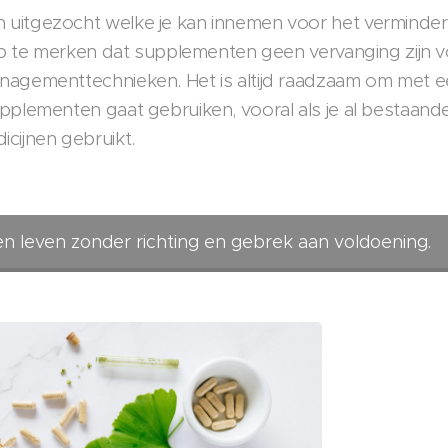
 uitgezocht welke je kan innemen voor het verminde
 op te merken dat supplementen geen vervanging zijn 
anagementtechnieken. Het is altijd raadzaam om met 
upplementen gaat gebruiken, vooral als je al bestaand
ijnen gebruikt.
en leven zonder richting en gebrek aan voldoening.