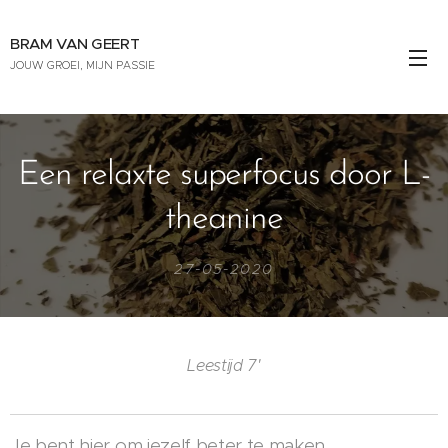
BRAM VAN GEERT
JOUW GROEI, MIJN PASSIE
Een relaxte superfocus door L-
theanine
27-05-2020
Leestijd 7'
Je bent hier om jezelf beter te maken.