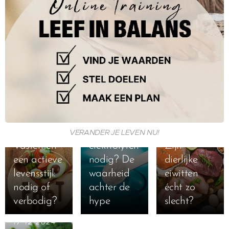
13-10-2025
Heb je echt
extra
VERANDER JE LEVEN NU!
29-10-2025
19-02-2025
Vasten en
elektrolyten
Zijn
een actieve
nodig? De
dierlijke
levensstijl:
waarheid
eiwitten
nodig of
achter de
écht zo
verbodig?
hype
slecht?
17-12-2024