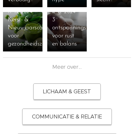
17-12-2024
11-12-2024
Kerst- &
3
Nieuwjaarscadeautips
ontspanningstechnieken
voor
voor rust
gezondheidszotten
en balans
Meer over...
LICHAAM & GEEST
COMMUNICATIE & RELATIE