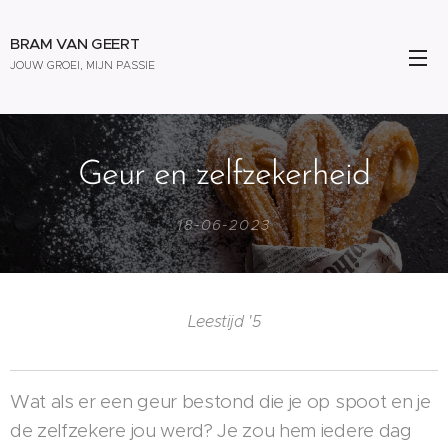
BRAM VAN GEERT
JOUW GROEI, MIJN PASSIE
Geur en zelfzekerheid
18-06-2023
Leestijd '5
Wat als er een geur bestond die je op spoot en je
de zelfzekere jou werd? Je zou hem iedere dag