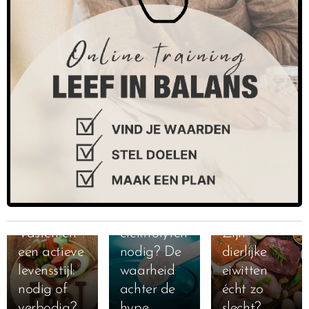
13-10-2025
Heb je echt
extra
29-10-2025
19-02-2025
Vasten en
elektrolyten
Zijn
een actieve
nodig? De
dierlijke
levensstijl:
waarheid
eiwitten
nodig of
achter de
écht zo
verbodig?
hype
slecht?