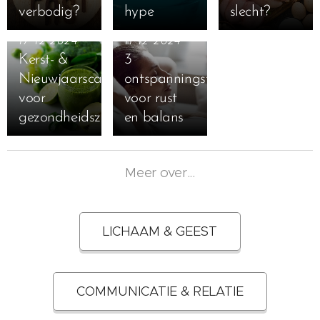
verbodig?
hype
slecht?
17-12-2024
11-12-2024
Kerst- &
3
Nieuwjaarscadeautips
ontspanningstechnieken
voor
voor rust
gezondheidszotten
en balans
Meer over...
LICHAAM & GEEST
COMMUNICATIE & RELATIE