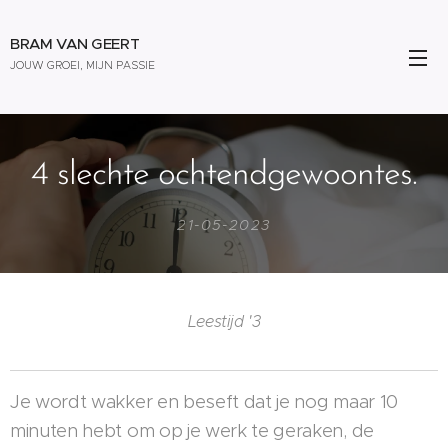
BRAM VAN GEERT
JOUW GROEI, MIJN PASSIE
4 slechte ochtendgewoontes.
21-05-2023
Leestijd '3
Je wordt wakker en beseft dat je nog maar 10
minuten hebt om op je werk te geraken, de