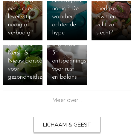
Vasten en
elektrolyten
Zijn
een actieve
nodig? De
dierlijke
levensstijl:
waarheid
eiwitten
nodig of
achter de
écht zo
verbodig?
hype
slecht?
17-12-2024
11-12-2024
Kerst- &
3
Nieuwjaarscadeautips
ontspanningstechnieken
voor
voor rust
gezondheidszotten
en balans
Meer over...
LICHAAM & GEEST