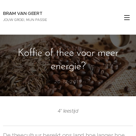
BRAM VAN GEERT
JOUW GROEI, MIJN PASSIE
Koffie of thee voor meer
energie?
20-12-2019
4' leestijd
De theecultuur bereikt ons land hoe langer hoe