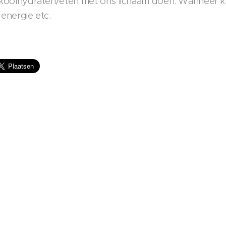
 koolhydraten/eten met ons lichaam doen. Wanneer kri
 energie etc.