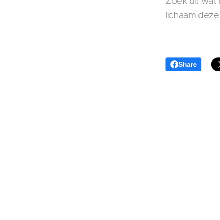
Zoek uit wat
lichaam deze
Share