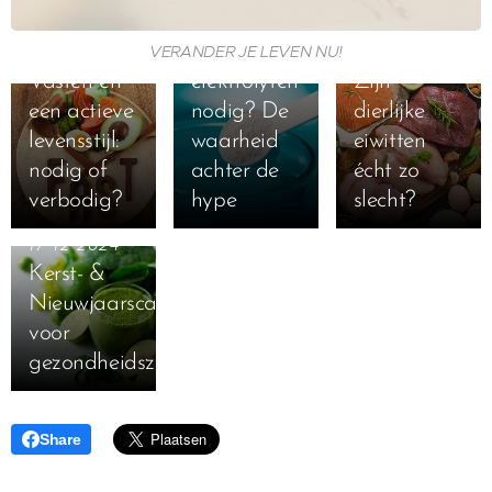
Heb je echt
extra
VERANDER JE LEVEN NU!
29-10-2025
19-02-2025
Vasten en
elektrolyten
Zijn
een actieve
nodig? De
dierlijke
levensstijl:
waarheid
eiwitten
nodig of
achter de
écht zo
verbodig?
hype
slecht?
17-12-2024
Kerst- &
Nieuwjaarscadeautips
voor
gezondheidszotten
Share